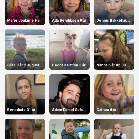
Marie Joakime Hammer 2 år
Ada Bendiksen 9 år
Dennis Bakkehaug 8 år
Silas 3 år 2.august 2026 3 år
Hedda Kristine 3 år
Nanna 6 år 02.08.26 6 år
Benedicte 31 år
Adam Daniel Solset Malik 31 år
Cathea 6 år