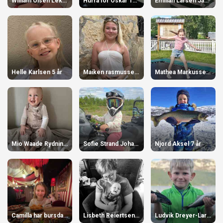
William Olsen Lekang 1 år
Hurra for Oskar 15 år
Emilian Larsen Jacobsen 11 år
Helle Karlsen 5 år
Maiken rasmussen 16 år
Mathea Markussen 7 år
Mio Waade Rydningen 1 år
Sofie Strand Johansen 7 år
Njord Aksel 7 år
Camilla har bursdag! 24 år
Lisbeth Reiertsen 60 år
Ludvik Dreyer-Larsen 7 år