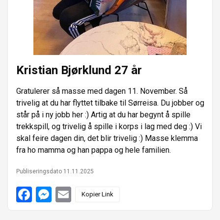
e
n
r
Kristian Bjørklund 27 år
Gratulerer så masse med dagen 11. November. Så
trivelig at du har flyttet tilbake til Sørreisa. Du jobber og
står på i ny jobb her :) Artig at du har begynt å spille
trekkspill, og trivelig å spille i korps i lag med deg :) Vi
skal feire dagen din, det blir trivelig :) Masse klemma
fra ho mamma og han pappa og hele familien.
Publiseringsdato 11.11.2025
F
M
E
Kopier Link
a
e
m
c
s
a
e
s
i