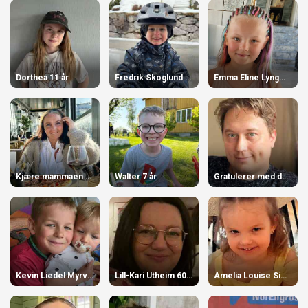
Dorthea 11 år
Fredrik Skoglund 3 år
Emma Eline Lyngmo Nordgård 10 år
Kjære mammaen våres! 55 år
Walter 7 år
Gratulerer med dagen 39 år
Kevin Liedel Myrvang 10 år
Lill-Kari Utheim 60 år
Amelia Louise Simonsen. 5 år