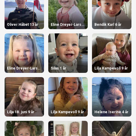
Oliver Håbet 13 år
Eline Dreyer-Larsen 4 år
Bendik Karl 6 år
Eline Dreyer-Larsen 4 år
Silas 1 år
Lilja Kampevoll 9 år
Lilja 18. juni 9 år
Lilja Kampevoll 9 år
Helene Iserine 4 år