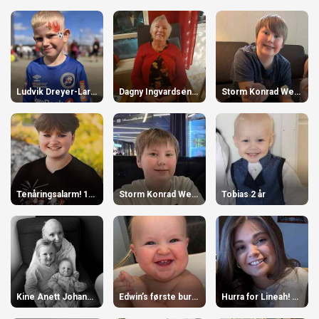
Ludvik Dreyer-Larsen 7 år
Dagny Ingvardsen 90 år
Storm Konrad Wensel 14 år
Tenåringsalarm! 13 år
Storm Konrad Wensel 14 år
Tobias 2 år
Kine Anett Johansen 34 år
Edwin’s første bursdag 5 Juli 1 år
Hurra for Lineah! 17 år