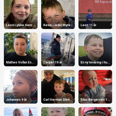
Leoni Lykke Henriksen-Schmid 13 år
Kevin Liedel Myrvang 10 år
Leon 11 år
Matheo Vollan Espejord 14 år
Casper 19 år
En ny tenåring i huset! 13 år
Johannes 9 år
Carl Herman Sletten Angell 13 år
Silas Bergersen 1 år