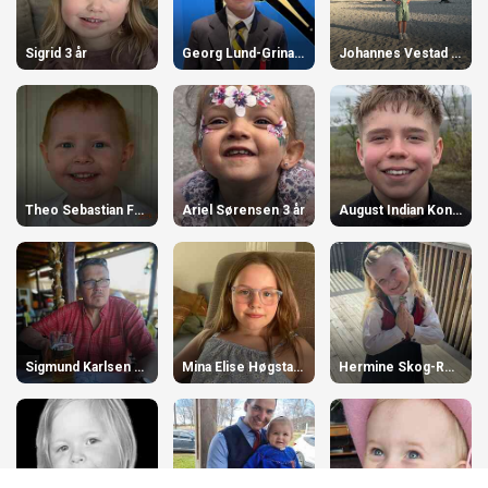
Sigrid 3 år
Georg Lund-Grinaker 7 år
Johannes Vestad 5 år
Theo Sebastian Fredriksen 3 år
Ariel Sørensen 3 år
August Indian Konradsen 12 år
Sigmund Karlsen 70 år
Mina Elise Høgstad 10 år
Hermine Skog-Reiertsen 5 år