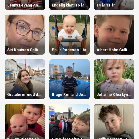
Jenny Fevang Angell 4 år
Endelig klart! 16 år
14 år 11 år
Siri Knutsen Solberg 42 år
Philip Ronesen 1 år
Albert Holm Gulliksen 12 år
Gratulerer med dagen Lene 14 år
Brage Renland Johansen 5 år
Johanne Olea Lyngmo 4 år