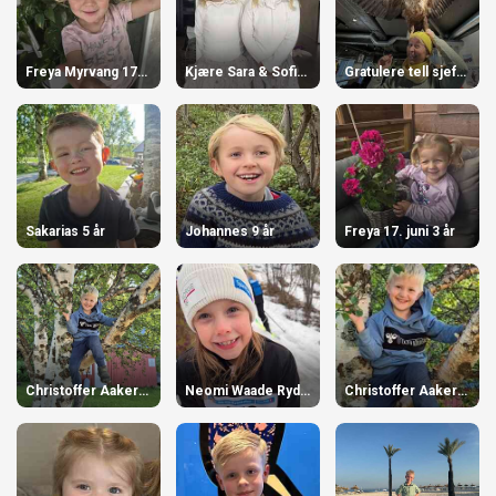
Freya Myrvang 17.juni 3 år
Kjære Sara & Sofie K. Wangen 4 år
Gratulere tell sjefskråka 50 år
Sakarias 5 år
Johannes 9 år
Freya 17. juni 3 år
Christoffer Aaker Kristiansen 5 år
Neomi Waade Rydningen 8 år
Christoffer Aaker Kristiansen 5 år