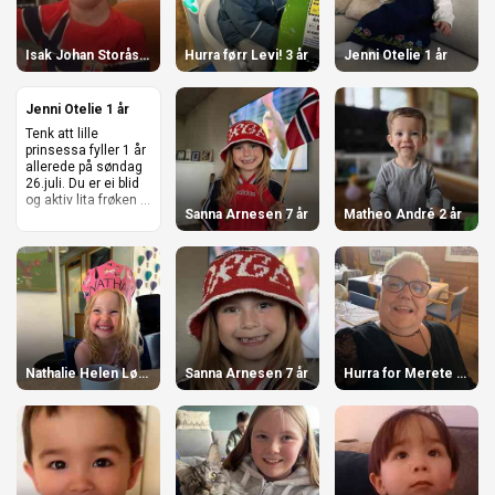
Isak Johan Storås Lorentsen 7 år
Hurra førr Levi! 3 år
Jenni Otelie 1 år
Jenni Otelie 1 år
Tenk att lille
prinsessa fyller 1 år
allerede på søndag
26.juli. Du er ei blid
og aktiv lita frøken ...
Sanna Arnesen 7 år
Matheo André 2 år
Nathalie Helen Løkslett 4 år
Sanna Arnesen 7 år
Hurra for Merete 62 år