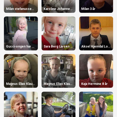
Milan stefanussen 3 år
Karoline Johannessen 12 år
Milan 3 år
Gucci-ongen har bursdag 2 år
Sara Berg Larsen 4 år
Aksel Hjemdal Lorentsen. 12 år
Magnus Elias Klaussen 2 år
Magnus Elias Klaussen 2 år
Kaja Hermine 8 år