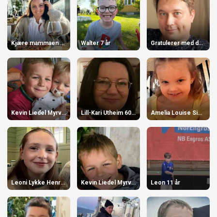
Kjære mammaen våres! 55 år
Walter 7 år
Gratulerer med dagen 39 år
Kevin Liedel Myrvang 10 år
Lill-Kari Utheim 60 år
Amelia Louise Simonsen. 5 år
Leoni Lykke Henriksen-Schmid 13 år
Kevin Liedel Myrvang 10 år
Leon 11 år