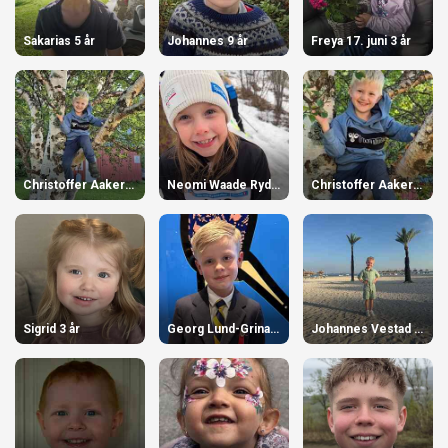
Sakarias 5 år
Johannes 9 år
Freya 17. juni 3 år
Christoffer Aaker Kristiansen 5 år
Neomi Waade Rydningen 8 år
Christoffer Aaker Kristiansen 5 år
Sigrid 3 år
Georg Lund-Grinaker 7 år
Johannes Vestad 5 år