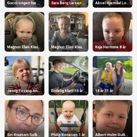
Gucci-ongen har bursdag 2 år
Sara Berg Larsen 4 år
Aksel Hjemdal Lorentsen. 12 år
Magnus Elias Klaussen 2 år
Magnus Elias Klaussen 2 år
Kaja Hermine 8 år
Jenny Fevang Angell 4 år
Endelig klart! 16 år
14 år 11 år
Siri Knutsen Solberg 42 år
Philip Ronesen 1 år
Albert Holm Gulliksen 12 år