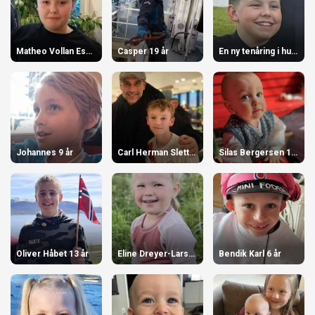
Matheo Vollan Espejord 14 år
Casper 19 år
En ny tenåring i huset! 13 år
Johannes 9 år
Carl Herman Sletten Angell 13 år
Silas Bergersen 1 år
Oliver Håbet 13 år
Eline Dreyer-Larsen 4 år
Bendik Karl 6 år