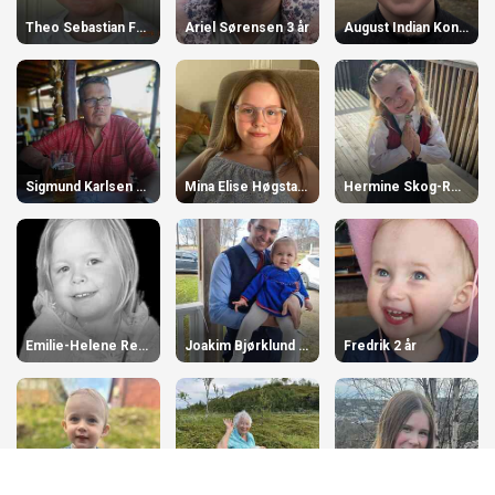
Theo Sebastian Fredriksen 3 år
Ariel Sørensen 3 år
August Indian Konradsen 12 år
Sigmund Karlsen 70 år
Mina Elise Høgstad 10 år
Hermine Skog-Reiertsen 5 år
Emilie-Helene Resvoll 3 år
Joakim Bjørklund 31 år
Fredrik 2 år