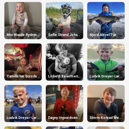
Mio Waade Rydningen 1 år
Sofie Strand Johansen 7 år
Njord Aksel 7 år
Camilla har bursdag! 24 år
Lisbeth Reiertsen 60 år
Ludvik Dreyer-Larsen 7 år
Ludvik Dreyer-Larsen 7 år
Dagny Ingvardsen 90 år
Storm Konrad Wensel 14 år