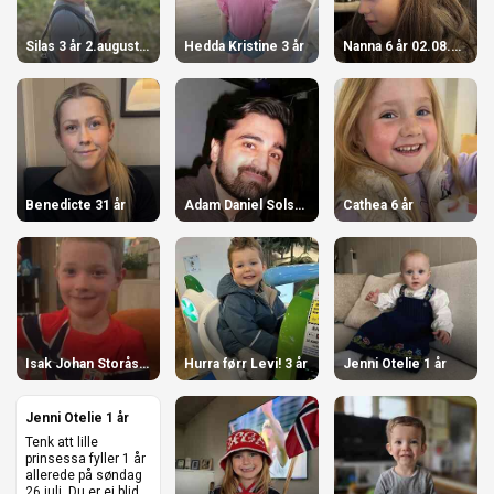
Silas 3 år 2.august 2026 3 år
Hedda Kristine 3 år
Nanna 6 år 02.08.26 6 år
Benedicte 31 år
Adam Daniel Solset Malik 31 år
Cathea 6 år
Isak Johan Storås Lorentsen 7 år
Hurra førr Levi! 3 år
Jenni Otelie 1 år
Jenni Otelie 1 år
Tenk att lille
prinsessa fyller 1 år
allerede på søndag
26.juli. Du er ei blid