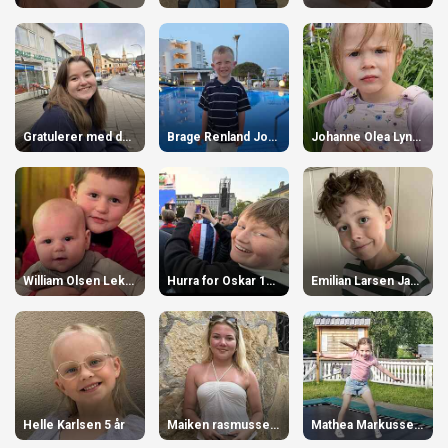
Gratulerer med dagen Lene 14 år
Brage Renland Johansen 5 år
Johanne Olea Lyngmo 4 år
William Olsen Lekang 1 år
Hurra for Oskar 15 år
Emilian Larsen Jacobsen 11 år
Helle Karlsen 5 år
Maiken rasmussen 16 år
Mathea Markussen 7 år