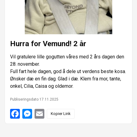
e
n
r
Hurra for Vemund! 2 år
Vil gratulere lille gogutten våres med 2 års dagen den
28. november.
Full fart hele dagen, god å dele ut verdens beste kosa.
Ønsker dæ en fin dag. Glad i dæ. Klem fra mor, tante,
onkel, Cilia, Caisa og oldemor.
Publiseringsdato 17.11.2025
F
M
E
Kopier Link
a
e
m
c
s
a
e
s
i
b
e
l
o
n