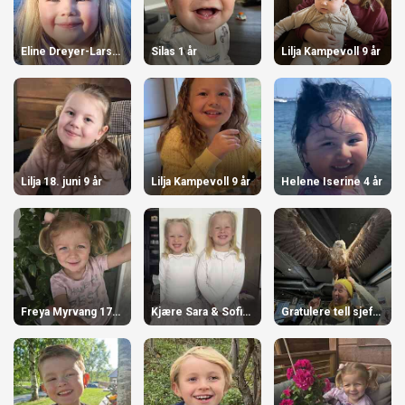
Eline Dreyer-Larsen 4 år
Silas 1 år
Lilja Kampevoll 9 år
Lilja 18. juni 9 år
Lilja Kampevoll 9 år
Helene Iserine 4 år
Freya Myrvang 17.juni 3 år
Kjære Sara & Sofie K. Wangen 4 år
Gratulere tell sjefskråka 50 år