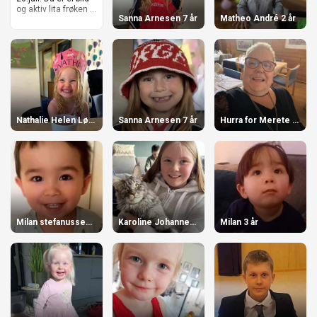
og aktiv lita frøken ...
Sanna Arnesen 7 år
Matheo André 2 år
Nathalie Helen Løkslett 4 år
Sanna Arnesen 7 år
Hurra for Merete 62 år
Milan stefanussen 3 år
Karoline Johannessen 12 år
Milan 3 år