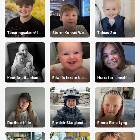
Tenåringsalarm! 13 år
Storm Konrad Wensel 14 år
Tobias 2 år
Kine Anett Johansen 34 år
Edwin’s første bursdag 5 Juli 1 år
Hurra for Lineah! 17 år
Dorthea 11 år
Fredrik Skoglund 3 år
Emma Eline Lyngmo Nordgård 10 år