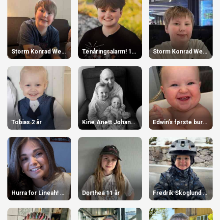
Storm Konrad Wensel 14 år
Tenåringsalarm! 13 år
Storm Konrad Wensel 14 år
Tobias 2 år
Kine Anett Johansen 34 år
Edwin’s første bursdag 5 Juli 1 år
Hurra for Lineah! 17 år
Dorthea 11 år
Fredrik Skoglund 3 år