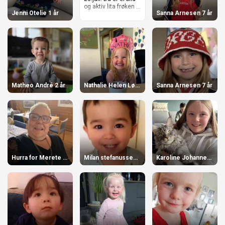
og aktiv lita frøken ...
Jenni Otelie 1 år
Sanna Arnesen 7 år
Matheo André 2 år
Nathalie Helen Løkslett 4 år
Sanna Arnesen 7 år
Hurra for Merete 62 år
Milan stefanussen 3 år
Karoline Johannessen 12 år