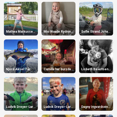
Mathea Markussen 7 år
Mio Waade Rydningen 1 år
Sofie Strand Johansen 7 år
Njord Aksel 7 år
Camilla har bursdag! 24 år
Lisbeth Reiertsen 60 år
Ludvik Dreyer-Larsen 7 år
Ludvik Dreyer-Larsen 7 år
Dagny Ingvardsen 90 år