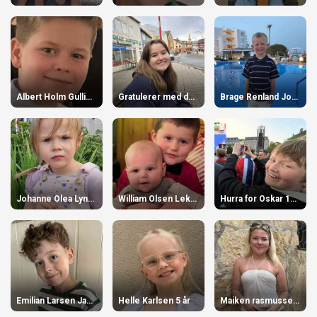
Albert Holm Gulliksen 12 år
Gratulerer med dagen Lene 14 år
Brage Renland Johansen 5 år
Johanne Olea Lyngmo 4 år
William Olsen Lekang 1 år
Hurra for Oskar 15 år
Emilian Larsen Jacobsen 11 år
Helle Karlsen 5 år
Maiken rasmussen 16 år