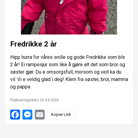
e
n
r
Fredrikke 2 år
Hipp hurra for våres snille og gode Fredrikke som blir
2 år! Ei rampesjur som like å gjøre alt det som bror og
søster gjør. Du e omsorgsfull, morsom og veit ka du
vil. Vi e veldig glad i deg! Klem fra søster, bror, mamma
og pappa.
Publiseringsdato 20.04.2026
F
M
E
Kopier Link
a
e
m
c
s
a
e
s
i
b
e
l
o
n