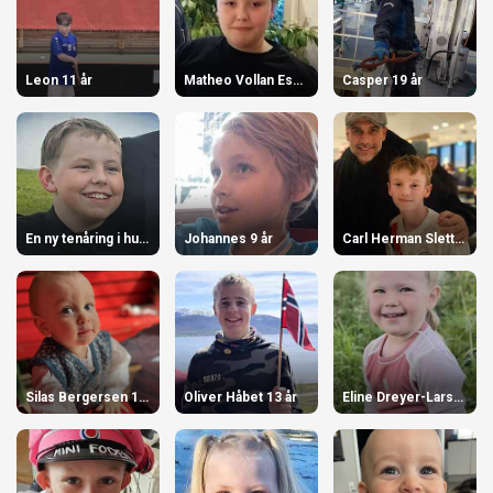
Leon 11 år
Matheo Vollan Espejord 14 år
Casper 19 år
En ny tenåring i huset! 13 år
Johannes 9 år
Carl Herman Sletten Angell 13 år
Silas Bergersen 1 år
Oliver Håbet 13 år
Eline Dreyer-Larsen 4 år