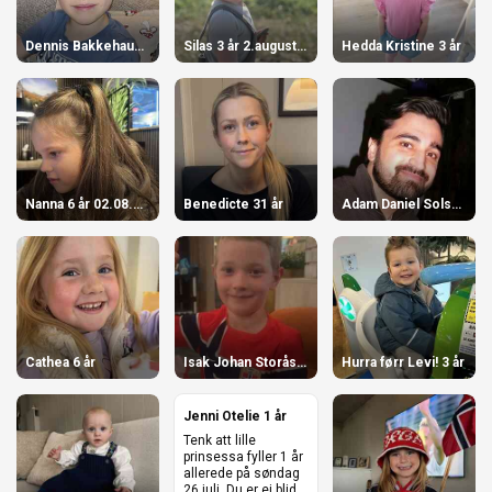
Dennis Bakkehaug 8 år
Silas 3 år 2.august 2026 3 år
Hedda Kristine 3 år
Nanna 6 år 02.08.26 6 år
Benedicte 31 år
Adam Daniel Solset Malik 31 år
Cathea 6 år
Isak Johan Storås Lorentsen 7 år
Hurra førr Levi! 3 år
Jenni Otelie 1 år
Tenk att lille
prinsessa fyller 1 år
allerede på søndag
26.juli. Du er ei blid