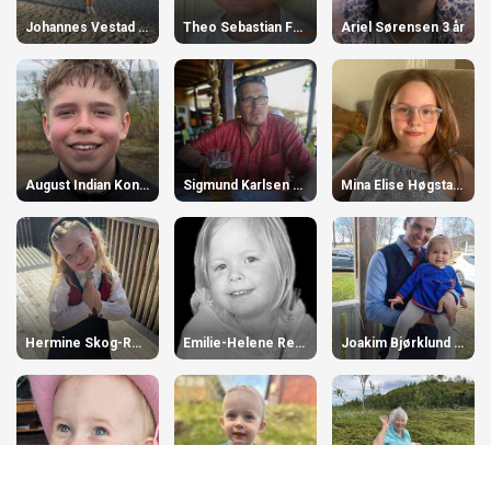
Johannes Vestad 5 år
Theo Sebastian Fredriksen 3 år
Ariel Sørensen 3 år
August Indian Konradsen 12 år
Sigmund Karlsen 70 år
Mina Elise Høgstad 10 år
Hermine Skog-Reiertsen 5 år
Emilie-Helene Resvoll 3 år
Joakim Bjørklund 31 år