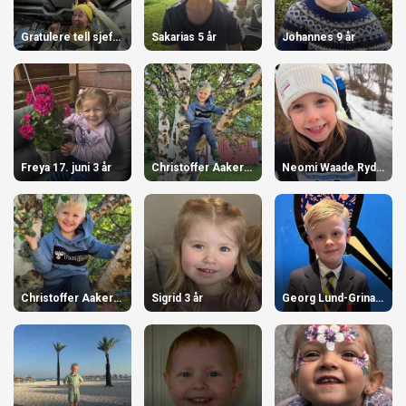
Gratulere tell sjefskråka 50 år
Sakarias 5 år
Johannes 9 år
Freya 17. juni 3 år
Christoffer Aaker Kristiansen 5 år
Neomi Waade Rydningen 8 år
Christoffer Aaker Kristiansen 5 år
Sigrid 3 år
Georg Lund-Grinaker 7 år