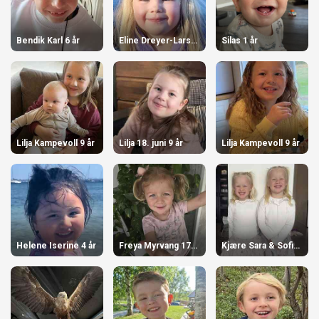
Bendik Karl 6 år
Eline Dreyer-Larsen 4 år
Silas 1 år
Lilja Kampevoll 9 år
Lilja 18. juni 9 år
Lilja Kampevoll 9 år
Helene Iserine 4 år
Freya Myrvang 17.juni 3 år
Kjære Sara & Sofie K. Wangen 4 år