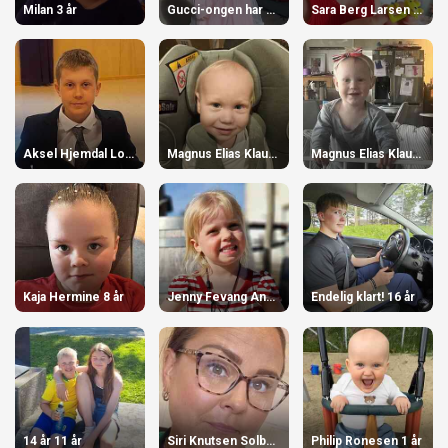
Milan 3 år
Gucci-ongen har bursdag 2 år
Sara Berg Larsen 4 år
Aksel Hjemdal Lorentsen. 12 år
Magnus Elias Klaussen 2 år
Magnus Elias Klaussen 2 år
Kaja Hermine 8 år
Jenny Fevang Angell 4 år
Endelig klart! 16 år
14 år 11 år
Siri Knutsen Solberg 42 år
Philip Ronesen 1 år