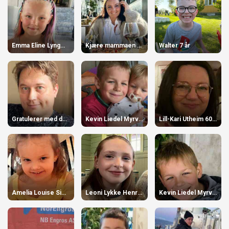
Emma Eline Lyngmo Nordgård 10 år
Kjære mammaen våres! 55 år
Walter 7 år
Gratulerer med dagen 39 år
Kevin Liedel Myrvang 10 år
Lill-Kari Utheim 60 år
Amelia Louise Simonsen. 5 år
Leoni Lykke Henriksen-Schmid 13 år
Kevin Liedel Myrvang 10 år